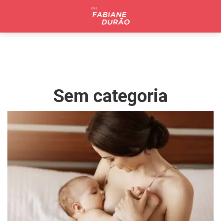
Pular
para
o
conteúdo
Sem categoria